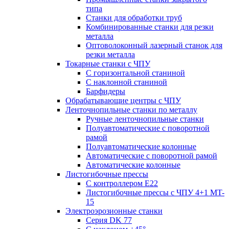
типа
Станки для обработки труб
Комбинированные станки для резки
металла
Оптоволоконный лазерный станок для
резки металла
Токарные станки с ЧПУ
С горизонтальной станиной
С наклонной станиной
Барфидеры
Обрабатывающие центры с ЧПУ
Ленточнопильные станки по металлу
Ручные ленточнопильные станки
Полуавтоматические с поворотной
рамой
Полуавтоматические колонные
Автоматические с поворотной рамой
Автоматические колонные
Листогибочные прессы
С контроллером E22
Листогибочные прессы с ЧПУ 4+1 MT-
15
Электроэрозионные станки
Серия DK 77