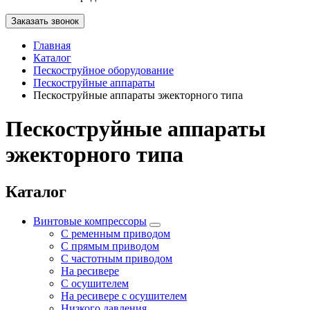
Заказать звонок
Главная
Каталог
Пескоструйное оборудование
Пескоструйные аппараты
Пескоструйные аппараты эжекторного типа
Пескоструйные аппараты
эжекторного типа
Каталог
Винтовые компрессоры
С ременным приводом
С прямым приводом
С частотным приводом
На ресивере
С осушителем
На ресивере с осушителем
Низкого давления