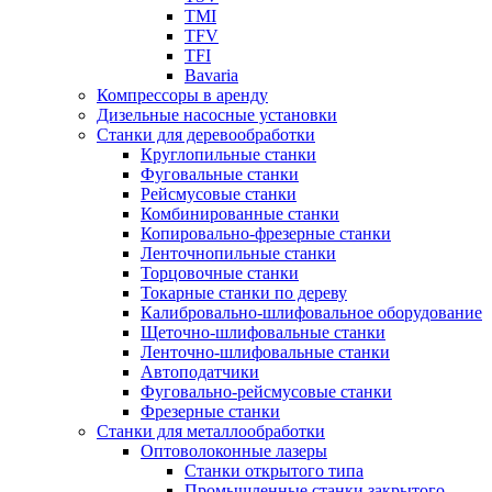
TMI
TFV
TFI
Bavaria
Компрессоры в аренду
Дизельные насосные установки
Станки для деревообработки
Круглопильные станки
Фуговальные станки
Рейсмусовые станки
Комбинированные станки
Копировально-фрезерные станки
Ленточнопильные станки
Торцовочные станки
Токарные станки по дереву
Калибровально-шлифовальное оборудование
Щеточно-шлифовальные станки
Ленточно-шлифовальные станки
Автоподатчики
Фуговально-рейсмусовые станки
Фрезерные станки
Станки для металлообработки
Оптоволоконные лазеры
Станки открытого типа
Промышленные станки закрытого