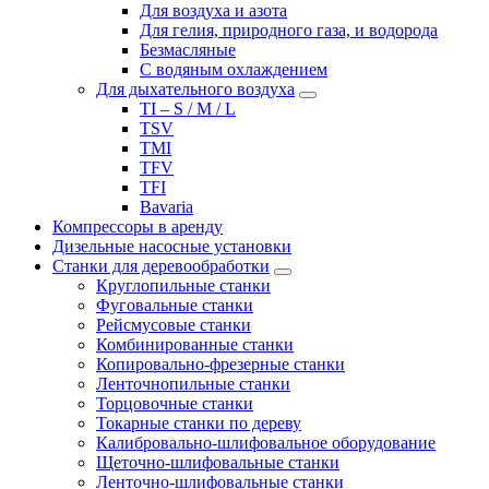
Для воздуха и азота
Для гелия, природного газа, и водорода
Безмасляные
С водяным охлаждением
Для дыхательного воздуха
TI – S / M / L
TSV
TMI
TFV
TFI
Bavaria
Компрессоры в аренду
Дизельные насосные установки
Станки для деревообработки
Круглопильные станки
Фуговальные станки
Рейсмусовые станки
Комбинированные станки
Копировально-фрезерные станки
Ленточнопильные станки
Торцовочные станки
Токарные станки по дереву
Калибровально-шлифовальное оборудование
Щеточно-шлифовальные станки
Ленточно-шлифовальные станки