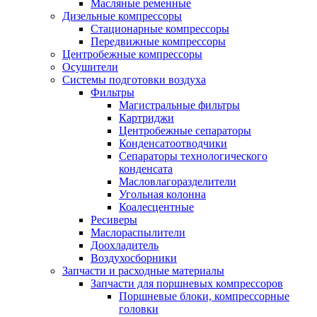
Масляные ременные
Дизельные компрессоры
Стационарные компрессоры
Передвижные компрессоры
Центробежные компрессоры
Осушители
Системы подготовки воздуха
Фильтры
Магистральные фильтры
Картриджи
Центробежные сепараторы
Конденсатоотводчики
Сепараторы технологического
конденсата
Масловлагоразделители
Угольная колонна
Коалесцентные
Ресиверы
Маслораспылители
Доохладитель
Воздухосборники
Запчасти и расходные материалы
Запчасти для поршневых компрессоров
Поршневые блоки, компрессорные
головки