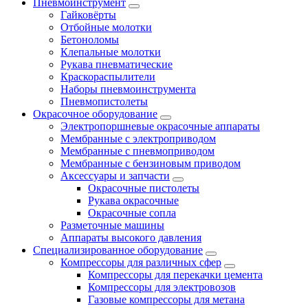
Пневмоинструмент
Гайковёрты
Отбойные молотки
Бетоноломы
Клепальные молотки
Рукава пневматические
Краскораспылители
Наборы пневмоинструмента
Пневмопистолеты
Окрасочное оборудование
Электропоршневые окрасочные аппараты
Мембранные с электроприводом
Мембранные с пневмоприводом
Мембранные с бензиновым приводом
Аксессуары и запчасти
Окрасочные пистолеты
Рукава окрасочные
Окрасочные сопла
Разметочные машины
Аппараты высокого давления
Специализированное оборудование
Компрессоры для различных сфер
Компрессоры для перекачки цемента
Компрессоры для электровозов
Газовые компрессоры для метана