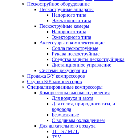
Пескоструйное оборудование
Пескоструйные аппараты
Напорного типа
Эжекторного типа
Пескоструйные камеры
Напорного типа
Эжекторного типа
Аксессуары и комплектующие
Сопла пескоструйные
Рукава пескоструйные
Средства защиты пескоструйщика
Дистанционное управление
Системы рекуперации
Продажа Б/У компрессоров
Скупка Б/У компрессоров
Специализированные компрессоры
Компрессоры высокого давления
Для воздуха и азота
Для гелия, природного газа, и
водорода
Безмасляные
С водяным охлаждением
Для дыхательного воздуха
TI – S / M / L
TSV