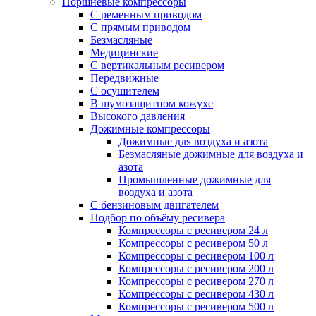
Поршневые компрессоры
С ременным приводом
С прямым приводом
Безмасляные
Медицинские
С вертикальным ресивером
Передвижные
С осушителем
В шумозащитном кожухе
Высокого давления
Дожимные компрессоры
Дожимные для воздуха и азота
Безмасляные дожимные для воздуха и
азота
Промышленные дожимные для
воздуха и азота
С бензиновым двигателем
Подбор по объёму ресивера
Компрессоры с ресивером 24 л
Компрессоры с ресивером 50 л
Компрессоры с ресивером 100 л
Компрессоры с ресивером 200 л
Компрессоры с ресивером 270 л
Компрессоры с ресивером 430 л
Компрессоры с ресивером 500 л