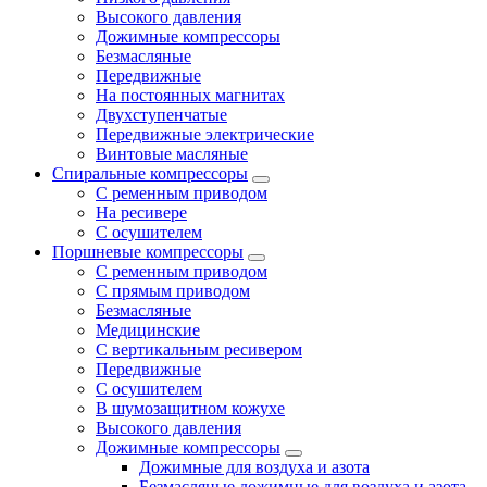
Высокого давления
Дожимные компрессоры
Безмасляные
Передвижные
На постоянных магнитах
Двухступенчатые
Передвижные электрические
Винтовые масляные
Спиральные компрессоры
С ременным приводом
На ресивере
С осушителем
Поршневые компрессоры
С ременным приводом
С прямым приводом
Безмасляные
Медицинские
С вертикальным ресивером
Передвижные
С осушителем
В шумозащитном кожухе
Высокого давления
Дожимные компрессоры
Дожимные для воздуха и азота
Безмасляные дожимные для воздуха и азота