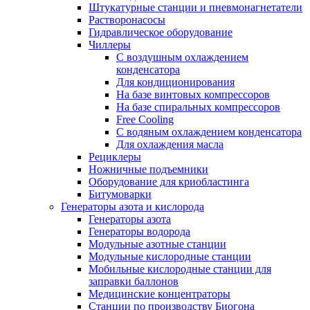
Штукатурные станции и пневмонагнетатели
Растворонасосы
Гидравлическое оборудование
Чиллеры
С воздушным охлаждением
конденсатора
Для кондиционирования
На базе винтовых компрессоров
На базе спиральных компрессоров
Free Cooling
С водяным охлаждением конденсатора
Для охлаждения масла
Рециклеры
Ножничные подъемники
Оборудование для криобластинга
Битумоварки
Генераторы азота и кислорода
Генераторы азота
Генераторы водорода
Модульные азотные станции
Модульные кислородные станции
Мобильные кислородные станции для
заправки баллонов
Медицинские концентраторы
Станции по производству Биогона