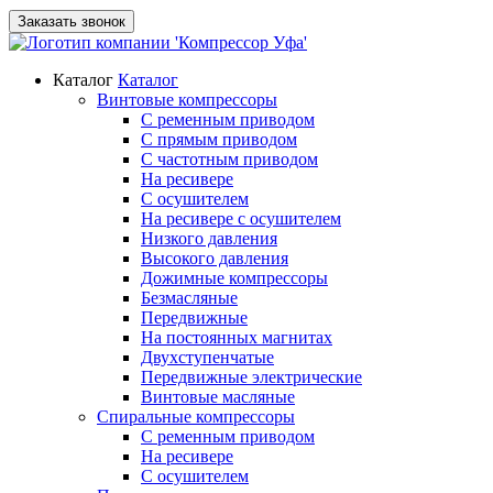
Заказать звонок
Каталог
Каталог
Винтовые компрессоры
С ременным приводом
С прямым приводом
С частотным приводом
На ресивере
С осушителем
На ресивере с осушителем
Низкого давления
Высокого давления
Дожимные компрессоры
Безмасляные
Передвижные
На постоянных магнитах
Двухступенчатые
Передвижные электрические
Винтовые масляные
Спиральные компрессоры
С ременным приводом
На ресивере
С осушителем