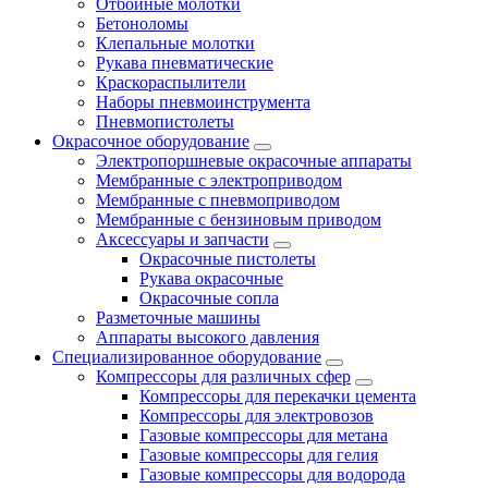
Отбойные молотки
Бетоноломы
Клепальные молотки
Рукава пневматические
Краскораспылители
Наборы пневмоинструмента
Пневмопистолеты
Окрасочное оборудование
Электропоршневые окрасочные аппараты
Мембранные с электроприводом
Мембранные с пневмоприводом
Мембранные с бензиновым приводом
Аксессуары и запчасти
Окрасочные пистолеты
Рукава окрасочные
Окрасочные сопла
Разметочные машины
Аппараты высокого давления
Специализированное оборудование
Компрессоры для различных сфер
Компрессоры для перекачки цемента
Компрессоры для электровозов
Газовые компрессоры для метана
Газовые компрессоры для гелия
Газовые компрессоры для водорода