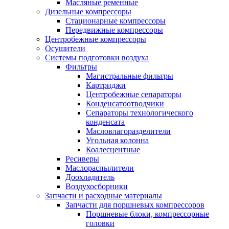
Масляные ременные
Дизельные компрессоры
Стационарные компрессоры
Передвижные компрессоры
Центробежные компрессоры
Осушители
Системы подготовки воздуха
Фильтры
Магистральные фильтры
Картриджи
Центробежные сепараторы
Конденсатоотводчики
Сепараторы технологического
конденсата
Масловлагоразделители
Угольная колонна
Коалесцентные
Ресиверы
Маслораспылители
Доохладитель
Воздухосборники
Запчасти и расходные материалы
Запчасти для поршневых компрессоров
Поршневые блоки, компрессорные
головки