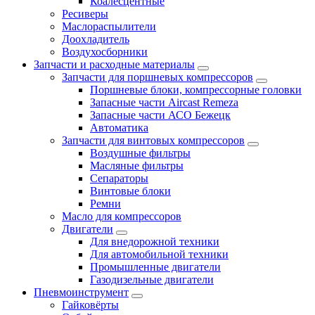
Коалесцентные
Ресиверы
Маслораспылители
Доохладитель
Воздухосборники
Запчасти и расходные материалы
Запчасти для поршневых компрессоров
Поршневые блоки, компрессорные головки
Запасные части Aircast Remeza
Запасные части АСО Бежецк
Автоматика
Запчасти для винтовых компрессоров
Воздушные фильтры
Масляные фильтры
Сепараторы
Винтовые блоки
Ремни
Масло для компрессоров
Двигатели
Для внедорожной техники
Для автомобильной техники
Промышленные двигатели
Газодизельные двигатели
Пневмоинструмент
Гайковёрты