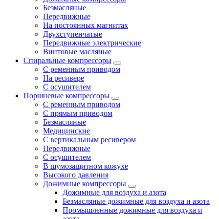
Безмасляные
Передвижные
На постоянных магнитах
Двухступенчатые
Передвижные электрические
Винтовые масляные
Спиральные компрессоры
С ременным приводом
На ресивере
С осушителем
Поршневые компрессоры
С ременным приводом
С прямым приводом
Безмасляные
Медицинские
С вертикальным ресивером
Передвижные
С осушителем
В шумозащитном кожухе
Высокого давления
Дожимные компрессоры
Дожимные для воздуха и азота
Безмасляные дожимные для воздуха и азота
Промышленные дожимные для воздуха и
азота