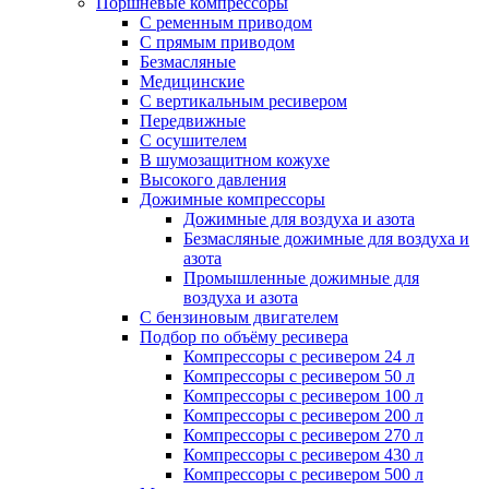
Поршневые компрессоры
С ременным приводом
С прямым приводом
Безмасляные
Медицинские
С вертикальным ресивером
Передвижные
С осушителем
В шумозащитном кожухе
Высокого давления
Дожимные компрессоры
Дожимные для воздуха и азота
Безмасляные дожимные для воздуха и
азота
Промышленные дожимные для
воздуха и азота
С бензиновым двигателем
Подбор по объёму ресивера
Компрессоры с ресивером 24 л
Компрессоры с ресивером 50 л
Компрессоры с ресивером 100 л
Компрессоры с ресивером 200 л
Компрессоры с ресивером 270 л
Компрессоры с ресивером 430 л
Компрессоры с ресивером 500 л