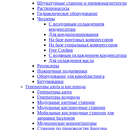
Штукатурные станции и пневмонагнетатели
Растворонасосы
Гидравлическое оборудование
Чиллеры
С воздушным охлаждением
конденсатора
Для кондиционирования
На базе винтовых компрессоров
На базе спиральных компрессоров
Free Cooling
С водяным охлаждением конденсатора
Для охлаждения масла
Рециклеры
Ножничные подъемники
Оборудование для криобластинга
Битумоварки
Генераторы азота и кислорода
Генераторы азота
Генераторы водорода
Модульные азотные станции
Модульные кислородные станции
Мобильные кислородные станции для
заправки баллонов
Медицинские концентраторы
Станции по производству Биогона