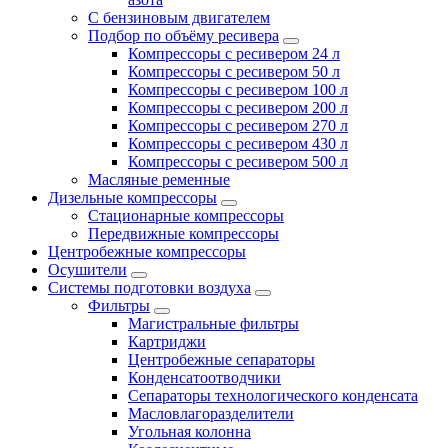
С бензиновым двигателем
Подбор по объёму ресивера
Компрессоры с ресивером 24 л
Компрессоры с ресивером 50 л
Компрессоры с ресивером 100 л
Компрессоры с ресивером 200 л
Компрессоры с ресивером 270 л
Компрессоры с ресивером 430 л
Компрессоры с ресивером 500 л
Масляные ременные
Дизельные компрессоры
Стационарные компрессоры
Передвижные компрессоры
Центробежные компрессоры
Осушители
Системы подготовки воздуха
Фильтры
Магистральные фильтры
Картриджи
Центробежные сепараторы
Конденсатоотводчики
Сепараторы технологического конденсата
Масловлагоразделители
Угольная колонна