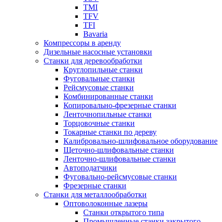
TMI
TFV
TFI
Bavaria
Компрессоры в аренду
Дизельные насосные установки
Станки для деревообработки
Круглопильные станки
Фуговальные станки
Рейсмусовые станки
Комбинированные станки
Копировально-фрезерные станки
Ленточнопильные станки
Торцовочные станки
Токарные станки по дереву
Калибровально-шлифовальное оборудование
Щеточно-шлифовальные станки
Ленточно-шлифовальные станки
Автоподатчики
Фуговально-рейсмусовые станки
Фрезерные станки
Станки для металлообработки
Оптоволоконные лазеры
Станки открытого типа
Промышленные станки закрытого