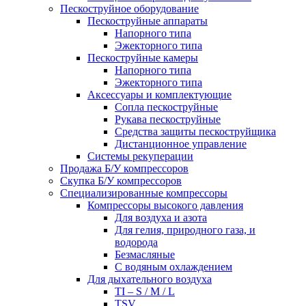
Пескоструйное оборудование
Пескоструйные аппараты
Напорного типа
Эжекторного типа
Пескоструйные камеры
Напорного типа
Эжекторного типа
Аксессуары и комплектующие
Сопла пескоструйные
Рукава пескоструйные
Средства защиты пескоструйщика
Дистанционное управление
Системы рекуперации
Продажа Б/У компрессоров
Скупка Б/У компрессоров
Специализированные компрессоры
Компрессоры высокого давления
Для воздуха и азота
Для гелия, природного газа, и
водорода
Безмасляные
С водяным охлаждением
Для дыхательного воздуха
TI – S / M / L
TSV