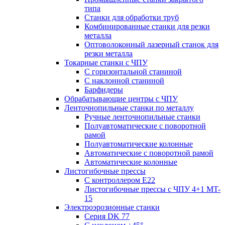
типа
Станки для обработки труб
Комбинированные станки для резки
металла
Оптоволоконный лазерный станок для
резки металла
Токарные станки с ЧПУ
С горизонтальной станиной
С наклонной станиной
Барфидеры
Обрабатывающие центры с ЧПУ
Ленточнопильные станки по металлу
Ручные ленточнопильные станки
Полуавтоматические с поворотной
рамой
Полуавтоматические колонные
Автоматические с поворотной рамой
Автоматические колонные
Листогибочные прессы
С контроллером E22
Листогибочные прессы с ЧПУ 4+1 MT-
15
Электроэрозионные станки
Серия DK 77