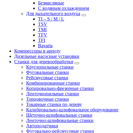
Безмасляные
С водяным охлаждением
Для дыхательного воздуха
TI – S / M / L
TSV
TMI
TFV
TFI
Bavaria
Компрессоры в аренду
Дизельные насосные установки
Станки для деревообработки
Круглопильные станки
Фуговальные станки
Рейсмусовые станки
Комбинированные станки
Копировально-фрезерные станки
Ленточнопильные станки
Торцовочные станки
Токарные станки по дереву
Калибровально-шлифовальное оборудование
Щеточно-шлифовальные станки
Ленточно-шлифовальные станки
Автоподатчики
Фуговально-рейсмусовые станки