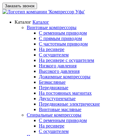
Заказать звонок
Каталог
Каталог
Винтовые компрессоры
С ременным приводом
С прямым приводом
С частотным приводом
На ресивере
С осушителем
На ресивере с осушителем
Низкого давления
Высокого давления
Дожимные компрессоры
Безмасляные
Передвижные
На постоянных магнитах
Двухступенчатые
Передвижные электрические
Винтовые масляные
Спиральные компрессоры
С ременным приводом
На ресивере
С осушителем