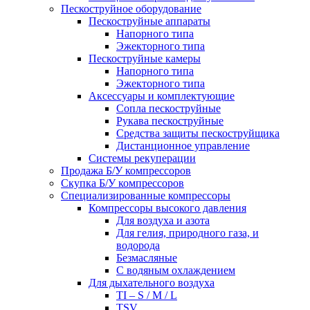
Пескоструйное оборудование
Пескоструйные аппараты
Напорного типа
Эжекторного типа
Пескоструйные камеры
Напорного типа
Эжекторного типа
Аксессуары и комплектующие
Сопла пескоструйные
Рукава пескоструйные
Средства защиты пескоструйщика
Дистанционное управление
Системы рекуперации
Продажа Б/У компрессоров
Скупка Б/У компрессоров
Специализированные компрессоры
Компрессоры высокого давления
Для воздуха и азота
Для гелия, природного газа, и
водорода
Безмасляные
С водяным охлаждением
Для дыхательного воздуха
TI – S / M / L
TSV