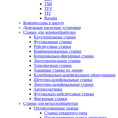
TMI
TFV
TFI
Bavaria
Компрессоры в аренду
Дизельные насосные установки
Станки для деревообработки
Круглопильные станки
Фуговальные станки
Рейсмусовые станки
Комбинированные станки
Копировально-фрезерные станки
Ленточнопильные станки
Торцовочные станки
Токарные станки по дереву
Калибровально-шлифовальное оборудование
Щеточно-шлифовальные станки
Ленточно-шлифовальные станки
Автоподатчики
Фуговально-рейсмусовые станки
Фрезерные станки
Станки для металлообработки
Оптоволоконные лазеры
Станки открытого типа
Промышленные станки закрытого