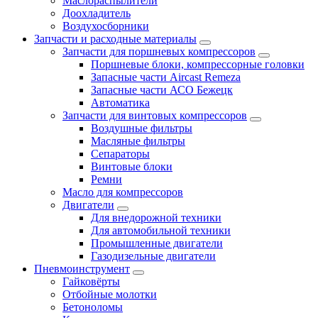
Маслораспылители
Доохладитель
Воздухосборники
Запчасти и расходные материалы
Запчасти для поршневых компрессоров
Поршневые блоки, компрессорные головки
Запасные части Aircast Remeza
Запасные части АСО Бежецк
Автоматика
Запчасти для винтовых компрессоров
Воздушные фильтры
Масляные фильтры
Сепараторы
Винтовые блоки
Ремни
Масло для компрессоров
Двигатели
Для внедорожной техники
Для автомобильной техники
Промышленные двигатели
Газодизельные двигатели
Пневмоинструмент
Гайковёрты
Отбойные молотки
Бетоноломы