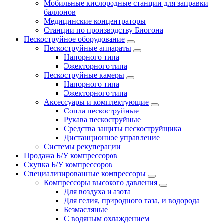
Мобильные кислородные станции для заправки
баллонов
Медицинские концентраторы
Станции по производству Биогона
Пескоструйное оборудование
Пескоструйные аппараты
Напорного типа
Эжекторного типа
Пескоструйные камеры
Напорного типа
Эжекторного типа
Аксессуары и комплектующие
Сопла пескоструйные
Рукава пескоструйные
Средства защиты пескоструйщика
Дистанционное управление
Системы рекуперации
Продажа Б/У компрессоров
Скупка Б/У компрессоров
Специализированные компрессоры
Компрессоры высокого давления
Для воздуха и азота
Для гелия, природного газа, и водорода
Безмасляные
С водяным охлаждением