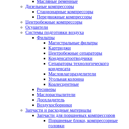
Масляные ременные
Дизельные компрессоры
Стационарные компрессоры
Передвижные компрессоры
Центробежные компрессоры
Осушители
Системы подготовки воздуха
Фильтры
Магистральные фильтры
Картриджи
Центробежные сепараторы
Конденсатоотводчики
Сепараторы технологического
конденсата
Масловлагоразделители
Угольная колонна
Коалесцентные
Ресиверы
Маслораспылители
Доохладитель
Воздухосборники
Запчасти и расходные материалы
Запчасти для поршневых компрессоров
Поршневые блоки, компрессорные
головки