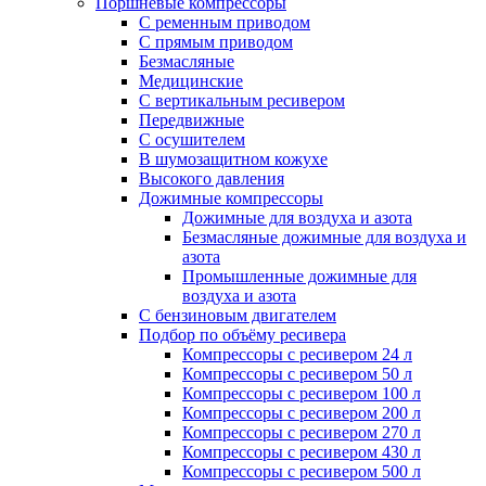
Поршневые компрессоры
С ременным приводом
С прямым приводом
Безмасляные
Медицинские
С вертикальным ресивером
Передвижные
С осушителем
В шумозащитном кожухе
Высокого давления
Дожимные компрессоры
Дожимные для воздуха и азота
Безмасляные дожимные для воздуха и
азота
Промышленные дожимные для
воздуха и азота
С бензиновым двигателем
Подбор по объёму ресивера
Компрессоры с ресивером 24 л
Компрессоры с ресивером 50 л
Компрессоры с ресивером 100 л
Компрессоры с ресивером 200 л
Компрессоры с ресивером 270 л
Компрессоры с ресивером 430 л
Компрессоры с ресивером 500 л