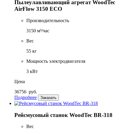
Пылеулавливающий агрегат WoodTec
AirFlow 3150 ECO
Производительность
3150 м³/час
Вес
55 кг
Мощность электродвигателя
3 кВт
Цена
36756
руб.
Подробнее
Заказать
Рейсмусовый станок WoodTec BR-318
Вес