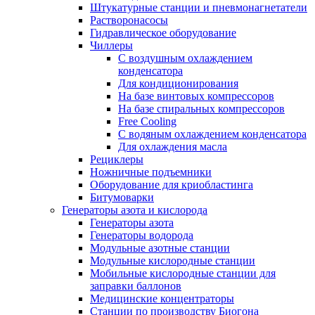
Штукатурные станции и пневмонагнетатели
Растворонасосы
Гидравлическое оборудование
Чиллеры
С воздушным охлаждением
конденсатора
Для кондиционирования
На базе винтовых компрессоров
На базе спиральных компрессоров
Free Cooling
С водяным охлаждением конденсатора
Для охлаждения масла
Рециклеры
Ножничные подъемники
Оборудование для криобластинга
Битумоварки
Генераторы азота и кислорода
Генераторы азота
Генераторы водорода
Модульные азотные станции
Модульные кислородные станции
Мобильные кислородные станции для
заправки баллонов
Медицинские концентраторы
Станции по производству Биогона