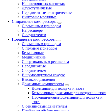
На постоянных магнитах
Двухступенчатые
Передвижные электрические
Винтовые масляные
Спиральные компрессоры
С ременным приводом
На ресивере
С осушителем
Поршневые компрессоры
С ременным приводом
С прямым приводом
Безмасляные
Медицинские
С вертикальным ресивером
Передвижные
С осушителем
В шумозащитном кожухе
Высокого давления
Дожимные компрессоры
Дожимные для воздуха и азота
Безмасляные дожимные для воздуха и азота
Промышленные дожимные для воздуха и
азота
С бензиновым двигателем
Подбор по объёму ресивера