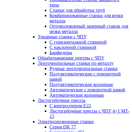
типа
Станки для обработки труб
Комбинированные станки для резки
металла
Оптоволоконный лазерный станок для
резки металла
Токарные станки с ЧПУ
С горизонтальной станиной
С наклонной станиной
Барфидеры
Обрабатывающие центры с ЧПУ
Ленточнопильные станки по металлу
Ручные ленточнопильные станки
Полуавтоматические с поворотной
рамой
Полуавтоматические колонные
Автоматические с поворотной рамой
Автоматические колонные
Листогибочные прессы
С контроллером E22
Листогибочные прессы с ЧПУ 4+1 MT-
15
Электроэрозионные станки
Серия DK 77