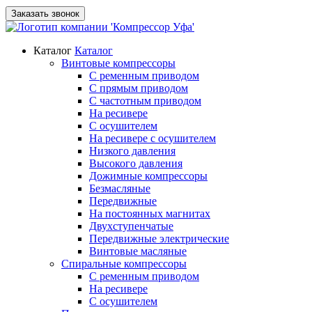
Заказать звонок
Каталог
Каталог
Винтовые компрессоры
С ременным приводом
С прямым приводом
С частотным приводом
На ресивере
С осушителем
На ресивере с осушителем
Низкого давления
Высокого давления
Дожимные компрессоры
Безмасляные
Передвижные
На постоянных магнитах
Двухступенчатые
Передвижные электрические
Винтовые масляные
Спиральные компрессоры
С ременным приводом
На ресивере
С осушителем