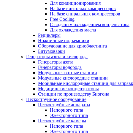
Для кондиционирования
На базе винтовых компрессоров
На базе спиральных компрессоров
Free Cooling
С водяным охлаждением конденсатора
Для охлаждения масла
Рециклеры
Ножничные подъемники
Оборудование для криобластинга
Битумоварки
Генераторы азота и кислорода
Генераторы азота
Генераторы водорода
Модульные азотные станции
Модульные кислородные станции
Мобильные кислородные станции для заправк
Медицинские концентраторы
Станции по производству Биогона
Пескоструйное оборудование
Пескоструйные аппараты
Напорного типа
Эжекторного типа
Пескоструйные камеры
Напорного типа
Эжекторного типа