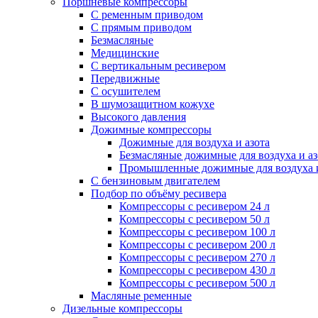
Поршневые компрессоры
С ременным приводом
С прямым приводом
Безмасляные
Медицинские
С вертикальным ресивером
Передвижные
С осушителем
В шумозащитном кожухе
Высокого давления
Дожимные компрессоры
Дожимные для воздуха и азота
Безмасляные дожимные для воздуха и аз
Промышленные дожимные для воздуха и
С бензиновым двигателем
Подбор по объёму ресивера
Компрессоры с ресивером 24 л
Компрессоры с ресивером 50 л
Компрессоры с ресивером 100 л
Компрессоры с ресивером 200 л
Компрессоры с ресивером 270 л
Компрессоры с ресивером 430 л
Компрессоры с ресивером 500 л
Масляные ременные
Дизельные компрессоры