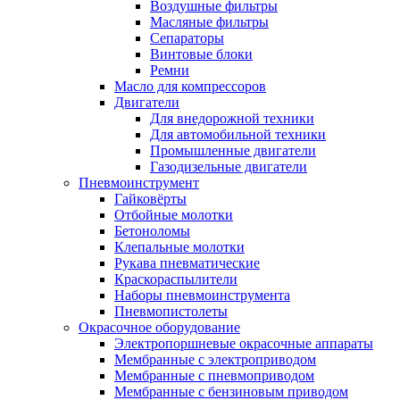
Воздушные фильтры
Масляные фильтры
Сепараторы
Винтовые блоки
Ремни
Масло для компрессоров
Двигатели
Для внедорожной техники
Для автомобильной техники
Промышленные двигатели
Газодизельные двигатели
Пневмоинструмент
Гайковёрты
Отбойные молотки
Бетоноломы
Клепальные молотки
Рукава пневматические
Краскораспылители
Наборы пневмоинструмента
Пневмопистолеты
Окрасочное оборудование
Электропоршневые окрасочные аппараты
Мембранные с электроприводом
Мембранные с пневмоприводом
Мембранные с бензиновым приводом