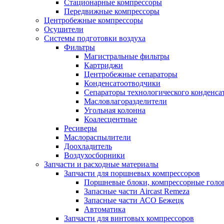
Стационарные компрессоры
Передвижные компрессоры
Центробежные компрессоры
Осушители
Системы подготовки воздуха
Фильтры
Магистральные фильтры
Картриджи
Центробежные сепараторы
Конденсатоотводчики
Сепараторы технологического конденса
Масловлагоразделители
Угольная колонна
Коалесцентные
Ресиверы
Маслораспылители
Доохладитель
Воздухосборники
Запчасти и расходные материалы
Запчасти для поршневых компрессоров
Поршневые блоки, компрессорные голо
Запасные части Aircast Remeza
Запасные части АСО Бежецк
Автоматика
Запчасти для винтовых компрессоров