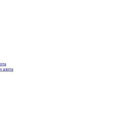
ота
 азота