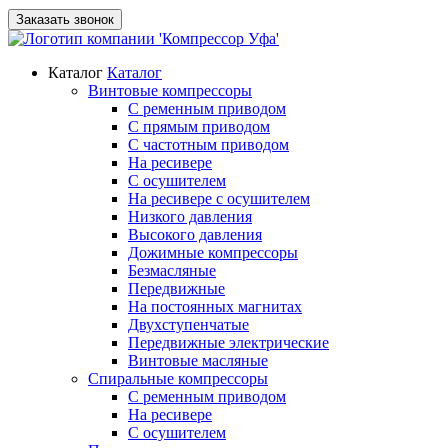
Заказать звонок
Каталог
Каталог
Винтовые компрессоры
С ременным приводом
С прямым приводом
С частотным приводом
На ресивере
С осушителем
На ресивере с осушителем
Низкого давления
Высокого давления
Дожимные компрессоры
Безмасляные
Передвижные
На постоянных магнитах
Двухступенчатые
Передвижные электрические
Винтовые масляные
Спиральные компрессоры
С ременным приводом
На ресивере
С осушителем