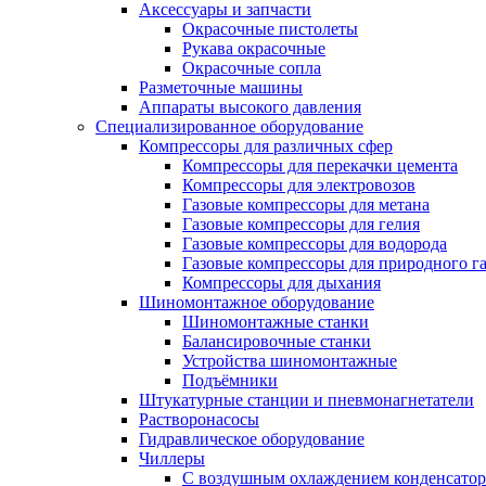
Аксессуары и запчасти
Окрасочные пистолеты
Рукава окрасочные
Окрасочные сопла
Разметочные машины
Аппараты высокого давления
Специализированное оборудование
Компрессоры для различных сфер
Компрессоры для перекачки цемента
Компрессоры для электровозов
Газовые компрессоры для метана
Газовые компрессоры для гелия
Газовые компрессоры для водорода
Газовые компрессоры для природного га
Компрессоры для дыхания
Шиномонтажное оборудование
Шиномонтажные станки
Балансировочные станки
Устройства шиномонтажные
Подъёмники
Штукатурные станции и пневмонагнетатели
Растворонасосы
Гидравлическое оборудование
Чиллеры
С воздушным охлаждением конденсатор