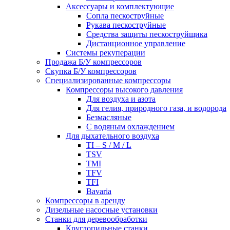
Аксессуары и комплектующие
Сопла пескоструйные
Рукава пескоструйные
Средства защиты пескоструйщика
Дистанционное управление
Системы рекуперации
Продажа Б/У компрессоров
Скупка Б/У компрессоров
Специализированные компрессоры
Компрессоры высокого давления
Для воздуха и азота
Для гелия, природного газа, и водорода
Безмасляные
С водяным охлаждением
Для дыхательного воздуха
TI – S / M / L
TSV
TMI
TFV
TFI
Bavaria
Компрессоры в аренду
Дизельные насосные установки
Станки для деревообработки
Круглопильные станки