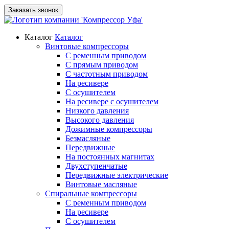
Заказать звонок
Каталог
Каталог
Винтовые компрессоры
С ременным приводом
С прямым приводом
С частотным приводом
На ресивере
С осушителем
На ресивере с осушителем
Низкого давления
Высокого давления
Дожимные компрессоры
Безмасляные
Передвижные
На постоянных магнитах
Двухступенчатые
Передвижные электрические
Винтовые масляные
Спиральные компрессоры
С ременным приводом
На ресивере
С осушителем