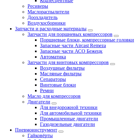
Коалесцентные
Ресиверы
Маслораспылители
Доохладитель
Воздухосборники
Запчасти и расходные материалы
Запчасти для поршневых компрессоров
Поршневые блоки, компрессорные головки
Запасные части Aircast Remeza
Запасные части АСО Бежецк
Автоматика
Запчасти для винтовых компрессоров
Воздушные фильтры
Масляные фильтры
Сепараторы
Винтовые блоки
Ремни
Масло для компрессоров
Двигатели
Для внедорожной техники
Для автомобильной техники
Промышленные двигатели
Газодизельные двигатели
Пневмоинструмент
Гайковёрты