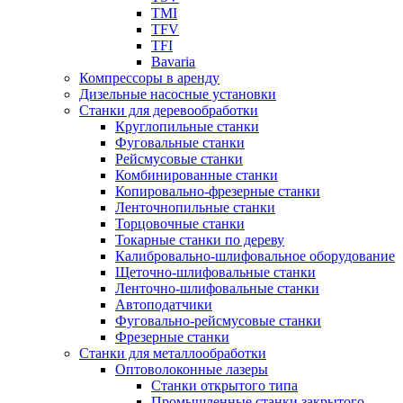
TMI
TFV
TFI
Bavaria
Компрессоры в аренду
Дизельные насосные установки
Станки для деревообработки
Круглопильные станки
Фуговальные станки
Рейсмусовые станки
Комбинированные станки
Копировально-фрезерные станки
Ленточнопильные станки
Торцовочные станки
Токарные станки по дереву
Калибровально-шлифовальное оборудование
Щеточно-шлифовальные станки
Ленточно-шлифовальные станки
Автоподатчики
Фуговально-рейсмусовые станки
Фрезерные станки
Станки для металлообработки
Оптоволоконные лазеры
Станки открытого типа
Промышленные станки закрытого