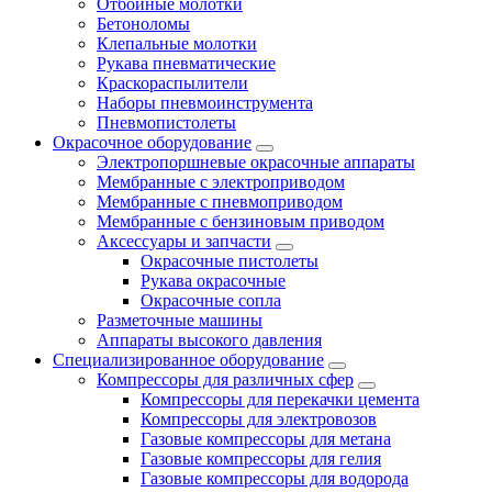
Отбойные молотки
Бетоноломы
Клепальные молотки
Рукава пневматические
Краскораспылители
Наборы пневмоинструмента
Пневмопистолеты
Окрасочное оборудование
Электропоршневые окрасочные аппараты
Мембранные с электроприводом
Мембранные с пневмоприводом
Мембранные с бензиновым приводом
Аксессуары и запчасти
Окрасочные пистолеты
Рукава окрасочные
Окрасочные сопла
Разметочные машины
Аппараты высокого давления
Специализированное оборудование
Компрессоры для различных сфер
Компрессоры для перекачки цемента
Компрессоры для электровозов
Газовые компрессоры для метана
Газовые компрессоры для гелия
Газовые компрессоры для водорода