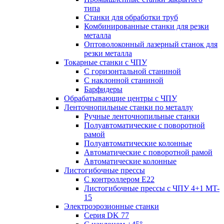
типа
Станки для обработки труб
Комбинированные станки для резки
металла
Оптоволоконный лазерный станок для
резки металла
Токарные станки с ЧПУ
С горизонтальной станиной
С наклонной станиной
Барфидеры
Обрабатывающие центры с ЧПУ
Ленточнопильные станки по металлу
Ручные ленточнопильные станки
Полуавтоматические с поворотной
рамой
Полуавтоматические колонные
Автоматические с поворотной рамой
Автоматические колонные
Листогибочные прессы
С контроллером E22
Листогибочные прессы с ЧПУ 4+1 MT-
15
Электроэрозионные станки
Серия DK 77