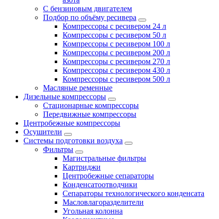
С бензиновым двигателем
Подбор по объёму ресивера
Компрессоры с ресивером 24 л
Компрессоры с ресивером 50 л
Компрессоры с ресивером 100 л
Компрессоры с ресивером 200 л
Компрессоры с ресивером 270 л
Компрессоры с ресивером 430 л
Компрессоры с ресивером 500 л
Масляные ременные
Дизельные компрессоры
Стационарные компрессоры
Передвижные компрессоры
Центробежные компрессоры
Осушители
Системы подготовки воздуха
Фильтры
Магистральные фильтры
Картриджи
Центробежные сепараторы
Конденсатоотводчики
Сепараторы технологического конденсата
Масловлагоразделители
Угольная колонна