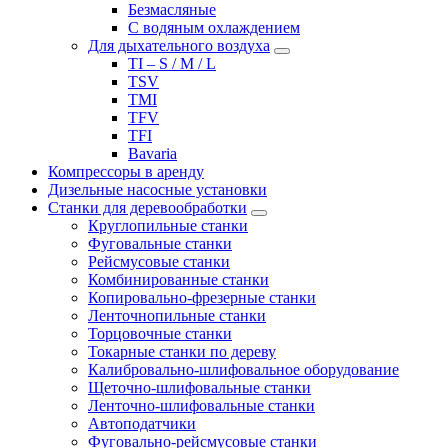
Безмасляные
С водяным охлаждением
Для дыхательного воздуха
TI – S / M / L
TSV
TMI
TFV
TFI
Bavaria
Компрессоры в аренду
Дизельные насосные установки
Станки для деревообработки
Круглопильные станки
Фуговальные станки
Рейсмусовые станки
Комбинированные станки
Копировально-фрезерные станки
Ленточнопильные станки
Торцовочные станки
Токарные станки по дереву
Калибровально-шлифовальное оборудование
Щеточно-шлифовальные станки
Ленточно-шлифовальные станки
Автоподатчики
Фуговально-рейсмусовые станки