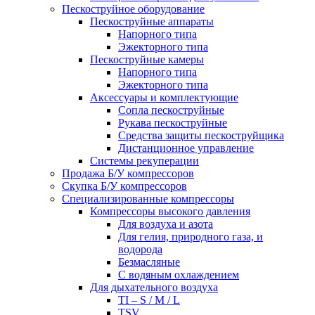
Пескоструйное оборудование
Пескоструйные аппараты
Напорного типа
Эжекторного типа
Пескоструйные камеры
Напорного типа
Эжекторного типа
Аксессуары и комплектующие
Сопла пескоструйные
Рукава пескоструйные
Средства защиты пескоструйщика
Дистанционное управление
Системы рекуперации
Продажа Б/У компрессоров
Скупка Б/У компрессоров
Специализированные компрессоры
Компрессоры высокого давления
Для воздуха и азота
Для гелия, природного газа, и
водорода
Безмасляные
С водяным охлаждением
Для дыхательного воздуха
TI – S / M / L
TSV