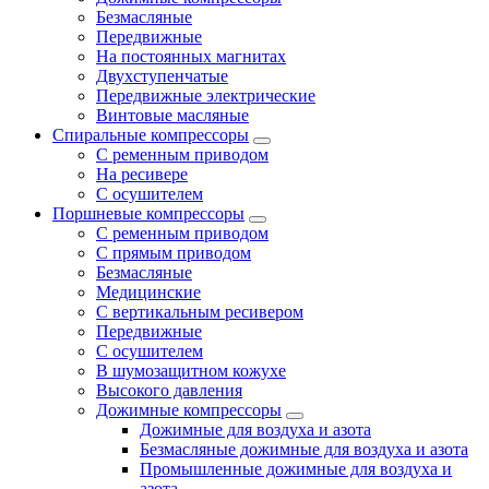
Безмасляные
Передвижные
На постоянных магнитах
Двухступенчатые
Передвижные электрические
Винтовые масляные
Спиральные компрессоры
С ременным приводом
На ресивере
С осушителем
Поршневые компрессоры
С ременным приводом
С прямым приводом
Безмасляные
Медицинские
С вертикальным ресивером
Передвижные
С осушителем
В шумозащитном кожухе
Высокого давления
Дожимные компрессоры
Дожимные для воздуха и азота
Безмасляные дожимные для воздуха и азота
Промышленные дожимные для воздуха и
азота