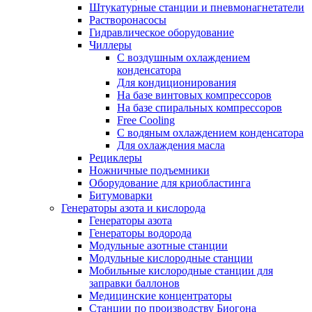
Штукатурные станции и пневмонагнетатели
Растворонасосы
Гидравлическое оборудование
Чиллеры
С воздушным охлаждением
конденсатора
Для кондиционирования
На базе винтовых компрессоров
На базе спиральных компрессоров
Free Cooling
С водяным охлаждением конденсатора
Для охлаждения масла
Рециклеры
Ножничные подъемники
Оборудование для криобластинга
Битумоварки
Генераторы азота и кислорода
Генераторы азота
Генераторы водорода
Модульные азотные станции
Модульные кислородные станции
Мобильные кислородные станции для
заправки баллонов
Медицинские концентраторы
Станции по производству Биогона