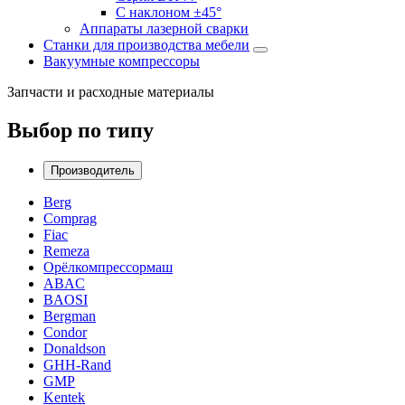
С наклоном ±45°
Аппараты лазерной сварки
Станки для производства мебели
Вакуумные компрессоры
Запчасти и расходные материалы
Выбор по типу
Производитель
Berg
Comprag
Fiac
Remeza
Орёлкомпрессормаш
ABAC
BAOSI
Bergman
Condor
Donaldson
GHH-Rand
GMP
Kentek