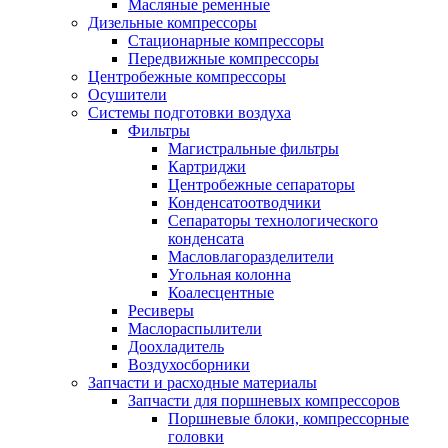
Масляные ременные
Дизельные компрессоры
Стационарные компрессоры
Передвижные компрессоры
Центробежные компрессоры
Осушители
Системы подготовки воздуха
Фильтры
Магистральные фильтры
Картриджи
Центробежные сепараторы
Конденсатоотводчики
Сепараторы технологического
конденсата
Масловлагоразделители
Угольная колонна
Коалесцентные
Ресиверы
Маслораспылители
Доохладитель
Воздухосборники
Запчасти и расходные материалы
Запчасти для поршневых компрессоров
Поршневые блоки, компрессорные
головки