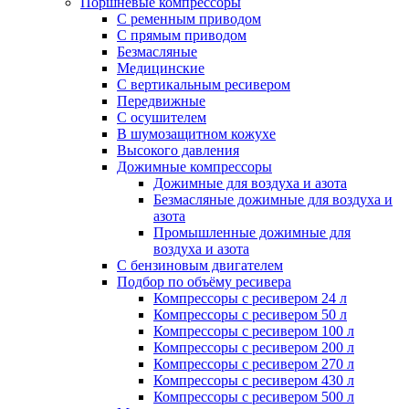
Поршневые компрессоры
С ременным приводом
С прямым приводом
Безмасляные
Медицинские
С вертикальным ресивером
Передвижные
С осушителем
В шумозащитном кожухе
Высокого давления
Дожимные компрессоры
Дожимные для воздуха и азота
Безмасляные дожимные для воздуха и
азота
Промышленные дожимные для
воздуха и азота
С бензиновым двигателем
Подбор по объёму ресивера
Компрессоры с ресивером 24 л
Компрессоры с ресивером 50 л
Компрессоры с ресивером 100 л
Компрессоры с ресивером 200 л
Компрессоры с ресивером 270 л
Компрессоры с ресивером 430 л
Компрессоры с ресивером 500 л