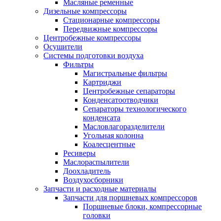
Масляные ременные
Дизельные компрессоры
Стационарные компрессоры
Передвижные компрессоры
Центробежные компрессоры
Осушители
Системы подготовки воздуха
Фильтры
Магистральные фильтры
Картриджи
Центробежные сепараторы
Конденсатоотводчики
Сепараторы технологического
конденсата
Масловлагоразделители
Угольная колонна
Коалесцентные
Ресиверы
Маслораспылители
Доохладитель
Воздухосборники
Запчасти и расходные материалы
Запчасти для поршневых компрессоров
Поршневые блоки, компрессорные
головки