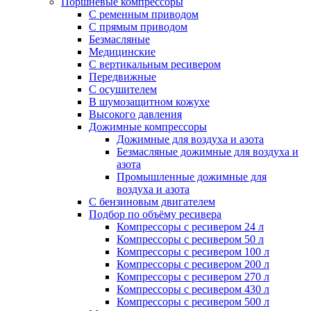
Поршневые компрессоры
С ременным приводом
С прямым приводом
Безмасляные
Медицинские
С вертикальным ресивером
Передвижные
С осушителем
В шумозащитном кожухе
Высокого давления
Дожимные компрессоры
Дожимные для воздуха и азота
Безмасляные дожимные для воздуха и
азота
Промышленные дожимные для
воздуха и азота
С бензиновым двигателем
Подбор по объёму ресивера
Компрессоры с ресивером 24 л
Компрессоры с ресивером 50 л
Компрессоры с ресивером 100 л
Компрессоры с ресивером 200 л
Компрессоры с ресивером 270 л
Компрессоры с ресивером 430 л
Компрессоры с ресивером 500 л