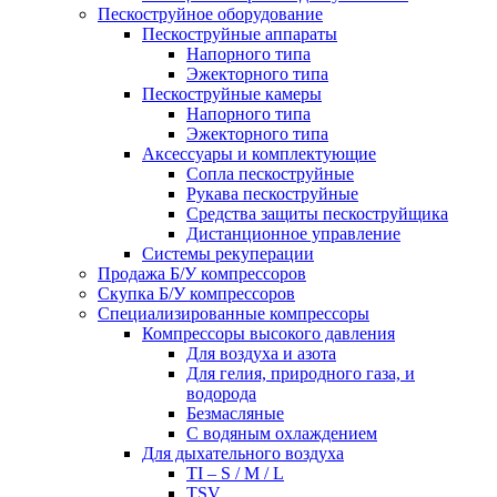
Пескоструйное оборудование
Пескоструйные аппараты
Напорного типа
Эжекторного типа
Пескоструйные камеры
Напорного типа
Эжекторного типа
Аксессуары и комплектующие
Сопла пескоструйные
Рукава пескоструйные
Средства защиты пескоструйщика
Дистанционное управление
Системы рекуперации
Продажа Б/У компрессоров
Скупка Б/У компрессоров
Специализированные компрессоры
Компрессоры высокого давления
Для воздуха и азота
Для гелия, природного газа, и
водорода
Безмасляные
С водяным охлаждением
Для дыхательного воздуха
TI – S / M / L
TSV