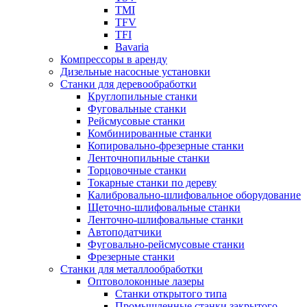
TMI
TFV
TFI
Bavaria
Компрессоры в аренду
Дизельные насосные установки
Станки для деревообработки
Круглопильные станки
Фуговальные станки
Рейсмусовые станки
Комбинированные станки
Копировально-фрезерные станки
Ленточнопильные станки
Торцовочные станки
Токарные станки по дереву
Калибровально-шлифовальное оборудование
Щеточно-шлифовальные станки
Ленточно-шлифовальные станки
Автоподатчики
Фуговально-рейсмусовые станки
Фрезерные станки
Станки для металлообработки
Оптоволоконные лазеры
Станки открытого типа
Промышленные станки закрытого