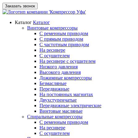
Заказать звонок
Каталог
Каталог
Винтовые компрессоры
С ременным приводом
С прямым приводом
С частотным приводом
На ресивере
С осушителем
На ресивере с осушителем
Низкого давления
Высокого давления
Дожимные компрессоры
Безмасляные
Передвижные
На постоянных магнитах
Двухступенчатые
Передвижные электрические
Винтовые масляные
Спиральные компрессоры
С ременным приводом
На ресивере
С осушителем