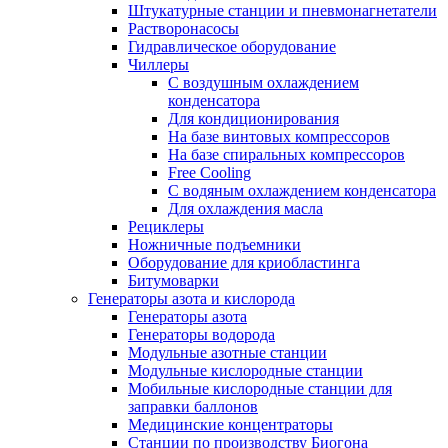
Штукатурные станции и пневмонагнетатели
Растворонасосы
Гидравлическое оборудование
Чиллеры
С воздушным охлаждением
конденсатора
Для кондиционирования
На базе винтовых компрессоров
На базе спиральных компрессоров
Free Cooling
С водяным охлаждением конденсатора
Для охлаждения масла
Рециклеры
Ножничные подъемники
Оборудование для криобластинга
Битумоварки
Генераторы азота и кислорода
Генераторы азота
Генераторы водорода
Модульные азотные станции
Модульные кислородные станции
Мобильные кислородные станции для
заправки баллонов
Медицинские концентраторы
Станции по производству Биогона