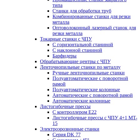
типа
Станки для обработки труб
Комбинированные станки для резки
металла
Оптоволоконный лазерный станок для
резки металла
Токарные станки с ЧПУ
С горизонтальной станиной
С наклонной станиной
Барфидеры
Обрабатывающие центры с ЧПУ
Ленточнопильные станки по металлу
Ручные ленточнопильные станки
Полуавтоматические с поворотной
рамой
Полуавтоматические колонные
Автоматические с поворотной рамой
Автоматические колонные
Листогибочные прессы
С контроллером E22
Листогибочные прессы с ЧПУ 4+1 MT-
15
Электроэрозионные станки
Серия DK 77