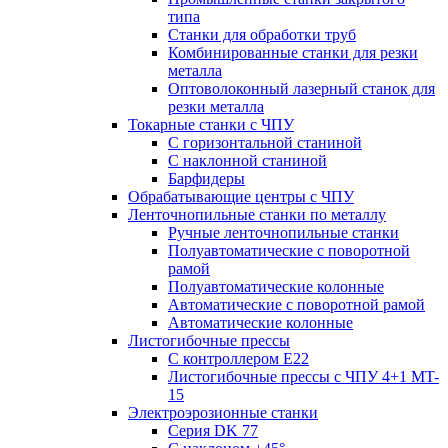
типа
Станки для обработки труб
Комбинированные станки для резки
металла
Оптоволоконный лазерный станок для
резки металла
Токарные станки с ЧПУ
С горизонтальной станиной
С наклонной станиной
Барфидеры
Обрабатывающие центры с ЧПУ
Ленточнопильные станки по металлу
Ручные ленточнопильные станки
Полуавтоматические с поворотной
рамой
Полуавтоматические колонные
Автоматические с поворотной рамой
Автоматические колонные
Листогибочные прессы
С контроллером E22
Листогибочные прессы с ЧПУ 4+1 MT-
15
Электроэрозионные станки
Серия DK 77