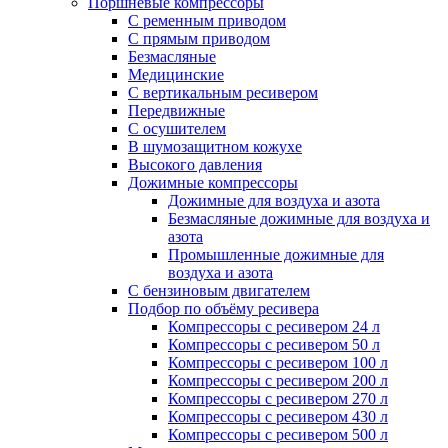
Поршневые компрессоры
С ременным приводом
С прямым приводом
Безмасляные
Медицинские
С вертикальным ресивером
Передвижные
С осушителем
В шумозащитном кожухе
Высокого давления
Дожимные компрессоры
Дожимные для воздуха и азота
Безмасляные дожимные для воздуха и
азота
Промышленные дожимные для
воздуха и азота
С бензиновым двигателем
Подбор по объёму ресивера
Компрессоры с ресивером 24 л
Компрессоры с ресивером 50 л
Компрессоры с ресивером 100 л
Компрессоры с ресивером 200 л
Компрессоры с ресивером 270 л
Компрессоры с ресивером 430 л
Компрессоры с ресивером 500 л