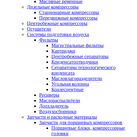
Масляные ременные
Дизельные компрессоры
Стационарные компрессоры
Передвижные компрессоры
Центробежные компрессоры
Осушители
Системы подготовки воздуха
Фильтры
Магистральные фильтры
Картриджи
Центробежные сепараторы
Конденсатоотводчики
Сепараторы технологического
конденсата
Масловлагоразделители
Угольная колонна
Коалесцентные
Ресиверы
Маслораспылители
Доохладитель
Воздухосборники
Запчасти и расходные материалы
Запчасти для поршневых компрессоров
Поршневые блоки, компрессорные
головки