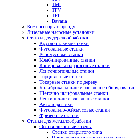
TMI
TFV
TFI
Bavaria
Компрессоры в аренду
Дизельные насосные установки
Станки для деревообработки
Круглопильные станки
Фуговальные станки
Рейсмусовые станки
Комбинированные станки
Копировально-фрезерные станки
Ленточнопильные станки
Торцовочные станки
Токарные станки по дереву
Калибровально-шлифовальное оборудование
Щеточно-шлифовальные станки
Ленточно-шлифовальные станки
Автоподатчики
Фуговально-рейсмусовые станки
Фрезерные станки
Станки для металлообработки
Оптоволоконные лазеры
Станки открытого типа
Промышленные станки закрытого