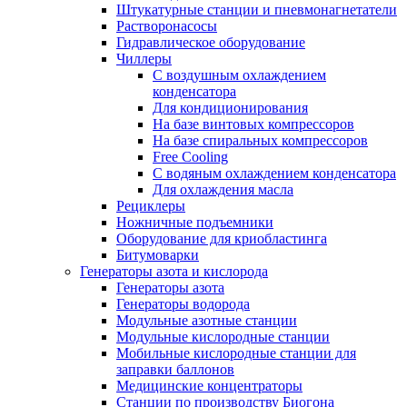
Штукатурные станции и пневмонагнетатели
Растворонасосы
Гидравлическое оборудование
Чиллеры
С воздушным охлаждением
конденсатора
Для кондиционирования
На базе винтовых компрессоров
На базе спиральных компрессоров
Free Cooling
С водяным охлаждением конденсатора
Для охлаждения масла
Рециклеры
Ножничные подъемники
Оборудование для криобластинга
Битумоварки
Генераторы азота и кислорода
Генераторы азота
Генераторы водорода
Модульные азотные станции
Модульные кислородные станции
Мобильные кислородные станции для
заправки баллонов
Медицинские концентраторы
Станции по производству Биогона