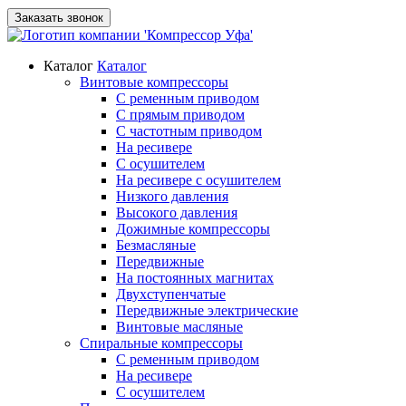
Заказать звонок
Каталог
Каталог
Винтовые компрессоры
С ременным приводом
С прямым приводом
С частотным приводом
На ресивере
С осушителем
На ресивере с осушителем
Низкого давления
Высокого давления
Дожимные компрессоры
Безмасляные
Передвижные
На постоянных магнитах
Двухступенчатые
Передвижные электрические
Винтовые масляные
Спиральные компрессоры
С ременным приводом
На ресивере
С осушителем