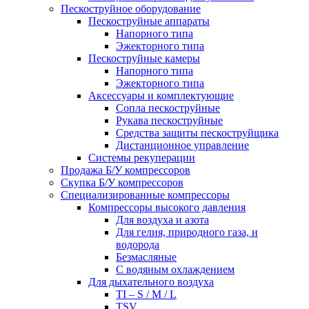
Пескоструйное оборудование
Пескоструйные аппараты
Напорного типа
Эжекторного типа
Пескоструйные камеры
Напорного типа
Эжекторного типа
Аксессуары и комплектующие
Сопла пескоструйные
Рукава пескоструйные
Средства защиты пескоструйщика
Дистанционное управление
Системы рекуперации
Продажа Б/У компрессоров
Скупка Б/У компрессоров
Специализированные компрессоры
Компрессоры высокого давления
Для воздуха и азота
Для гелия, природного газа, и
водорода
Безмасляные
С водяным охлаждением
Для дыхательного воздуха
TI – S / M / L
TSV