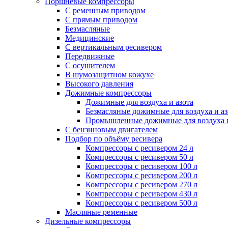
Поршневые компрессоры
С ременным приводом
С прямым приводом
Безмасляные
Медицинские
С вертикальным ресивером
Передвижные
С осушителем
В шумозащитном кожухе
Высокого давления
Дожимные компрессоры
Дожимные для воздуха и азота
Безмасляные дожимные для воздуха и аз
Промышленные дожимные для воздуха и
С бензиновым двигателем
Подбор по объёму ресивера
Компрессоры с ресивером 24 л
Компрессоры с ресивером 50 л
Компрессоры с ресивером 100 л
Компрессоры с ресивером 200 л
Компрессоры с ресивером 270 л
Компрессоры с ресивером 430 л
Компрессоры с ресивером 500 л
Масляные ременные
Дизельные компрессоры