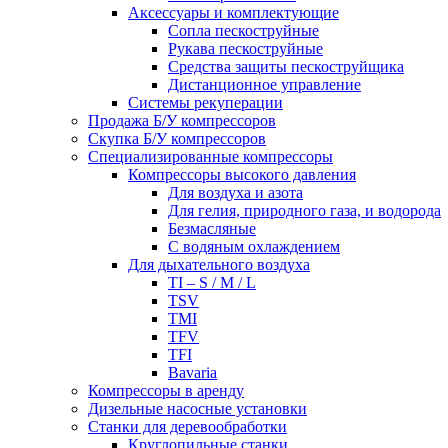
Аксессуары и комплектующие
Сопла пескоструйные
Рукава пескоструйные
Средства защиты пескоструйщика
Дистанционное управление
Системы рекуперации
Продажа Б/У компрессоров
Скупка Б/У компрессоров
Специализированные компрессоры
Компрессоры высокого давления
Для воздуха и азота
Для гелия, природного газа, и водорода
Безмасляные
С водяным охлаждением
Для дыхательного воздуха
TI – S / M / L
TSV
TMI
TFV
TFI
Bavaria
Компрессоры в аренду
Дизельные насосные установки
Станки для деревообработки
Круглопильные станки