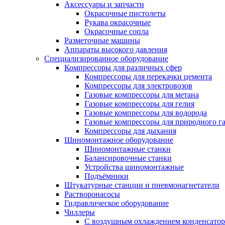
Аксессуары и запчасти
Окрасочные пистолеты
Рукава окрасочные
Окрасочные сопла
Разметочные машины
Аппараты высокого давления
Специализированное оборудование
Компрессоры для различных сфер
Компрессоры для перекачки цемента
Компрессоры для электровозов
Газовые компрессоры для метана
Газовые компрессоры для гелия
Газовые компрессоры для водорода
Газовые компрессоры для природного га
Компрессоры для дыхания
Шиномонтажное оборудование
Шиномонтажные станки
Балансировочные станки
Устройства шиномонтажные
Подъёмники
Штукатурные станции и пневмонагнетатели
Растворонасосы
Гидравлическое оборудование
Чиллеры
С воздушным охлаждением конденсатор