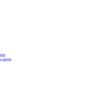
ота
 азота