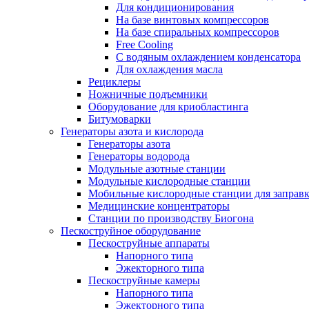
Для кондиционирования
На базе винтовых компрессоров
На базе спиральных компрессоров
Free Cooling
С водяным охлаждением конденсатора
Для охлаждения масла
Рециклеры
Ножничные подъемники
Оборудование для криобластинга
Битумоварки
Генераторы азота и кислорода
Генераторы азота
Генераторы водорода
Модульные азотные станции
Модульные кислородные станции
Мобильные кислородные станции для заправк
Медицинские концентраторы
Станции по производству Биогона
Пескоструйное оборудование
Пескоструйные аппараты
Напорного типа
Эжекторного типа
Пескоструйные камеры
Напорного типа
Эжекторного типа