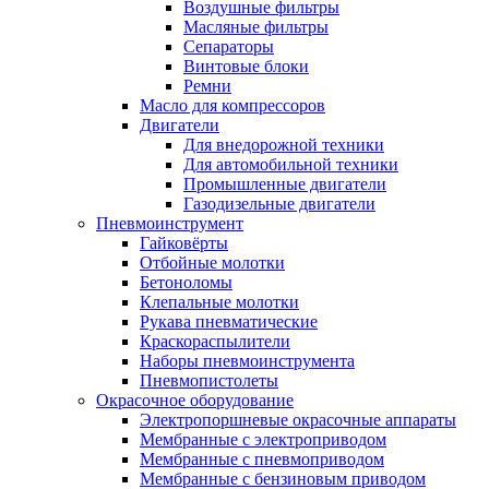
Воздушные фильтры
Масляные фильтры
Сепараторы
Винтовые блоки
Ремни
Масло для компрессоров
Двигатели
Для внедорожной техники
Для автомобильной техники
Промышленные двигатели
Газодизельные двигатели
Пневмоинструмент
Гайковёрты
Отбойные молотки
Бетоноломы
Клепальные молотки
Рукава пневматические
Краскораспылители
Наборы пневмоинструмента
Пневмопистолеты
Окрасочное оборудование
Электропоршневые окрасочные аппараты
Мембранные с электроприводом
Мембранные с пневмоприводом
Мембранные с бензиновым приводом