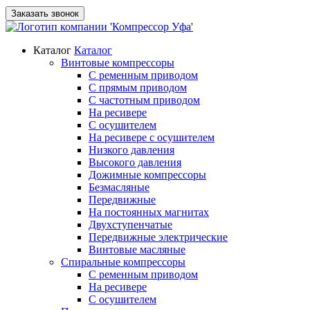
Заказать звонок
Каталог
Каталог
Винтовые компрессоры
С ременным приводом
С прямым приводом
С частотным приводом
На ресивере
С осушителем
На ресивере с осушителем
Низкого давления
Высокого давления
Дожимные компрессоры
Безмасляные
Передвижные
На постоянных магнитах
Двухступенчатые
Передвижные электрические
Винтовые масляные
Спиральные компрессоры
С ременным приводом
На ресивере
С осушителем