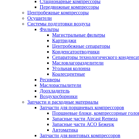
Стационарные компрессоры
Передвижные компрессоры
Центробежные компрессоры
Осушители
Системы подготовки воздуха
Фильтры
Магистральные фильтры
Картриджи
Центробежные сепараторы
Конденсатоотводчики
Сепараторы технологического конденса
Масловлагоразделители
Угольная колонна
Коалесцентные
Ресиверы
Маслораспылители
Доохладитель
Воздухосборники
Запчасти и расходные материалы
Запчасти для поршневых компрессоров
Поршневые блоки, компрессорные голо
Запасные части Aircast Remeza
Запасные части АСО Бежецк
Автоматика
Запчасти для винтовых компрессоров